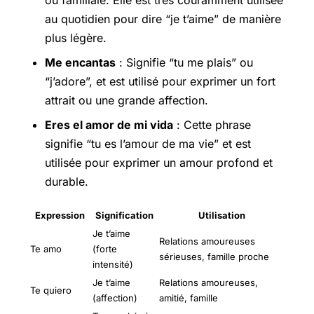
ou familiale. Elle est très couramment utilisée
au quotidien pour dire “je t’aime” de manière
plus légère.
Me encantas
: Signifie “tu me plais” ou
“j’adore”, et est utilisé pour exprimer un fort
attrait ou une grande affection.
Eres el amor de mi vida
: Cette phrase
signifie “tu es l’amour de ma vie” et est
utilisée pour exprimer un amour profond et
durable.
Expression
Signification
Utilisation
Je t’aime
Relations amoureuses
Te amo
(forte
sérieuses, famille proche
intensité)
Je t’aime
Relations amoureuses,
Te quiero
(affection)
amitié, famille