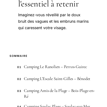
l'essentiel à retenir
Imaginez-vous réveillé par le doux
bruit des vagues et les embruns marins
qui caressent votre visage.
SOMMAIRE
Camping Le Ranolien – Perros-Guirec
01
Camping L’Escale Saint-Gilles – Bénodet
02
Camping Amis de la Plage – Bois-Plage-en-
03
Ré
Camping Soulac Plage – Soulac-sur-Mer
04