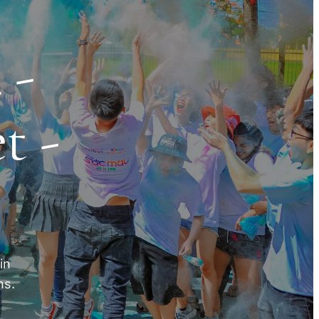
 -
t -
in
ns.