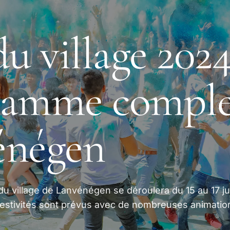
du village 2024
ramme comple
énégen
e du village de Lanvénégen se déroulera du 15 au 17 ju
 festivités sont prévus avec de nombreuses animatio