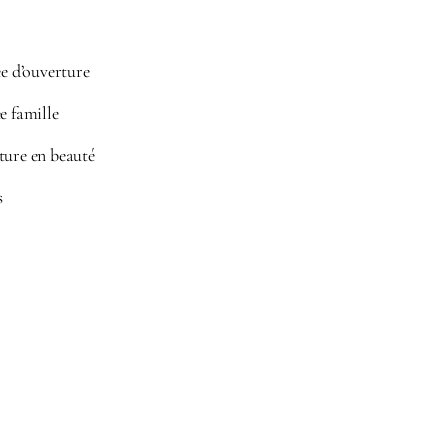
ée d’ouverture
e famille
ture en beauté
s