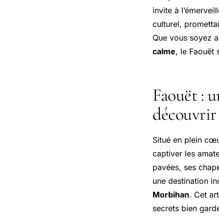
invite à l’émerveil
culturel, promett
Que vous soyez 
calme
, le Faouët
Faouët : u
découvrir
Situé en plein cœ
captiver les amate
pavées, ses chape
une destination i
Morbihan
. Cet ar
secrets bien gard