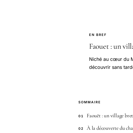
EN BREF
Faouet : un vil
Niché au cœur du M
découvrir sans tard
SOMMAIRE
Faouët : un village br
01
À la découverte du ch
02