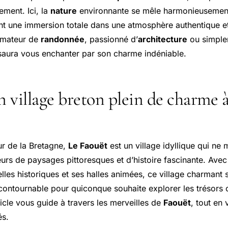
lement. Ici, la
nature
environnante se mêle harmonieusement 
ant une immersion totale dans une atmosphère authentique e
amateur de
randonnée
, passionné d’
architecture
ou simple
 saura vous enchanter par son charme indéniable.
n village breton plein de charme 
ur de la Bretagne,
Le Faouët
est un village idyllique qui ne
urs de paysages pittoresques et d’histoire fascinante. Avec 
lles historiques et ses halles animées, ce village charmant
ncontournable pour quiconque souhaite explorer les trésors
ticle vous guide à travers les merveilles de
Faouët
, tout en
és.