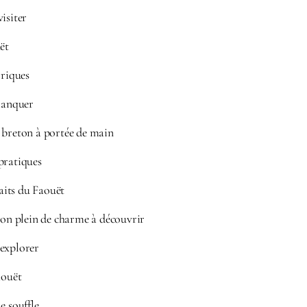
isiter
ët
oriques
 manquer
 breton à portée de main
pratiques
its du Faouët
eton plein de charme à découvrir
 explorer
aouët
e souffle