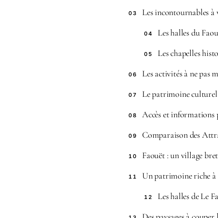
Les incontournables à v
03
Les halles du Faou
04
Les chapelles hist
05
Les activités à ne pas
06
Le patrimoine culturel
07
Accès et informations 
08
Comparaison des Attra
09
Faouët : un village br
10
Un patrimoine riche à
11
Les halles de Le F
12
Des paysages à couper l
13