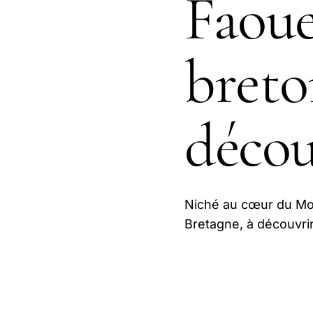
Faoue
breto
décou
Niché au cœur du Mor
Bretagne, à découvrir