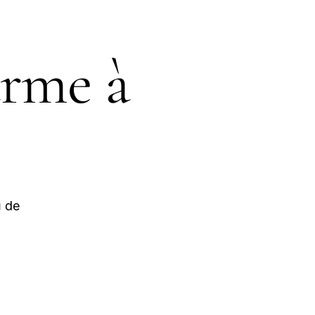
arme à
u de