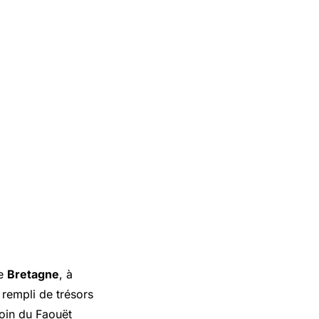
de
Bretagne
, à
t rempli de trésors
oin du Faouët