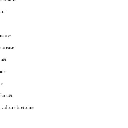
air
inaires
eureuse
ouët
ine
te
 Faouët
 culture bretonne