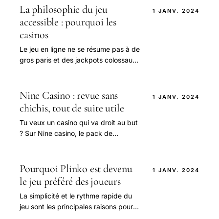
La philosophie du jeu
1 JANV. 2024
accessible : pourquoi les
casinos
Le jeu en ligne ne se résume pas à de
gros paris et des jackpots colossaux.
Au contraire, il existe un univers où le
plaisir est au centre.
Nine Casino : revue sans
1 JANV. 2024
chichis, tout de suite utile
Tu veux un casino qui va droit au but
? Sur Nine casino, le pack de
bienvenue s’étale sur trois dépôts.
Pourquoi Plinko est devenu
1 JANV. 2024
le jeu préféré des joueurs
La simplicité et le rythme rapide du
jeu sont les principales raisons pour
lesquelles Plinko s'est imposé comme