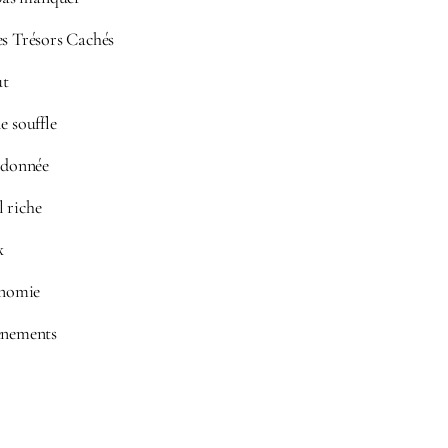
es Trésors Cachés
ut
e souffle
andonnée
 riche
x
onomie
énements