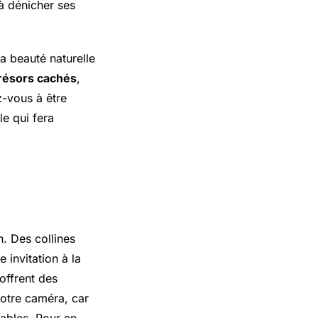
 à dénicher ses
la beauté naturelle
résors cachés
,
z-vous à être
le qui fera
n. Des collines
 invitation à la
offrent des
otre caméra, car
ables. Pour en