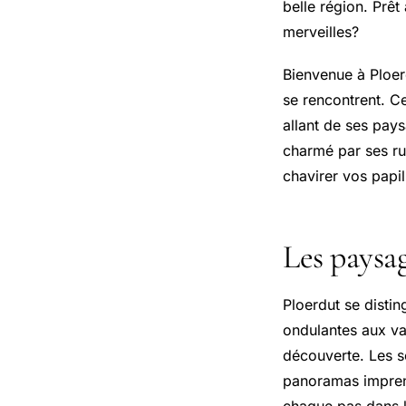
belle région. Prêt
merveilles?
Bienvenue à Ploer
se rencontrent. Ce
allant de ses pay
charmé par ses rue
chavirer vos papil
Les paysag
Ploerdut se disti
ondulantes aux val
découverte. Les s
panoramas imprena
chaque pas dans l