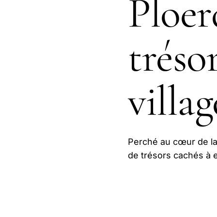
Ploer
tréso
villag
Perché au cœur de la 
de trésors cachés à e