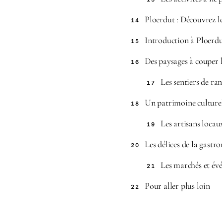
Ploerdut : Découvrez l
14
Introduction à Ploerd
15
Des paysages à couper l
16
Les sentiers de r
17
Un patrimoine culturel
18
Les artisans locau
19
Les délices de la gastr
20
Les marchés et év
21
Pour aller plus loin
22