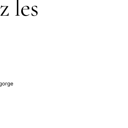
z les
egorge