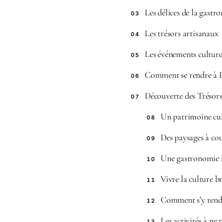
Les délices de la gastr
03
Les trésors artisanaux
04
Les événements culture
05
Comment se rendre à 
06
Découverte des Trésors
07
Un patrimoine cul
08
Des paysages à cou
09
Une gastronomie 
10
Vivre la culture b
11
Comment s’y rend
12
Les activités à ne
13