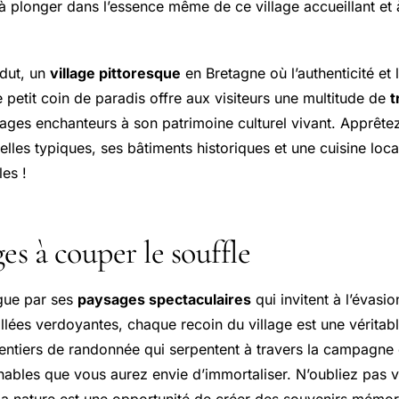
 à plonger dans l’essence même de ce village accueillant et
dut, un
village pittoresque
en Bretagne où l’authenticité et 
 petit coin de paradis offre aux visiteurs une multitude de
t
sages enchanteurs à son patrimoine culturel vivant. Apprête
lles typiques, ses bâtiments historiques et une cuisine loca
les !
es à couper le souffle
ngue par ses
paysages spectaculaires
qui invitent à l’évasio
lées verdoyantes, chaque recoin du village est une véritable
entiers de randonnée qui serpentent à travers la campagne 
bles que vous aurez envie d’immortaliser. N’oubliez pas v
a nature est une opportunité de créer des souvenirs mémor