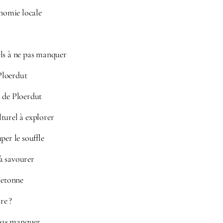
onomie locale
ls à ne pas manquer
Ploerdut
 de Ploerdut
turel à explorer
per le souffle
à savourer
retonne
re ?
 pas manquer