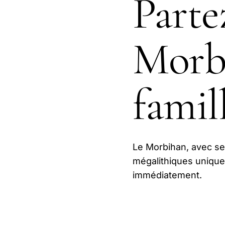
Parte
Morbi
famil
Le Morbihan, avec se
mégalithiques unique
immédiatement.