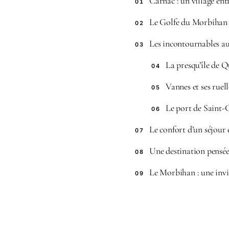
Carnac : un village entr
01
Le Golfe du Morbihan :
02
Les incontournables a
03
La presqu’île de 
04
Vannes et ses ruel
05
Le port de Saint
06
Le confort d’un séjou
07
Une destination pensée
08
Le Morbihan : une invi
09