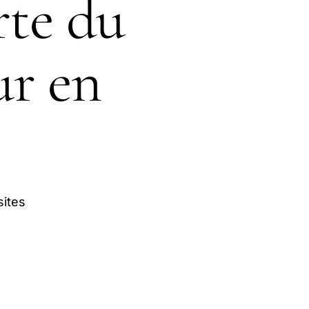
rte du
ur en
sites