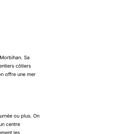
u Morbihan. Sa
ntiers côtiers
on offre une mer
ournée ou plus. On
un centre
ement les