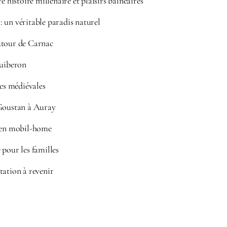
e histoire millénaire et plaisirs balnéaires
 un véritable paradis naturel
utour de Carnac
Quiberon
les médiévales
-Goustan à Auray
r en mobil-home
 pour les familles
tation à revenir