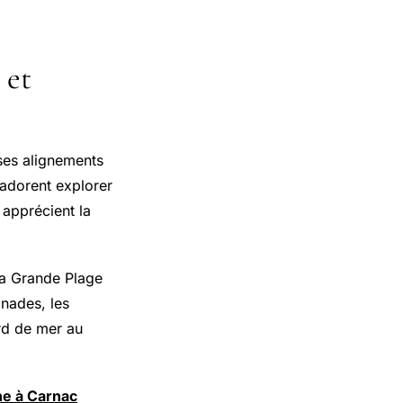
 et
ses alignements
 adorent explorer
 apprécient la
la Grande Plage
nades, les
rd de mer au
ne à Carnac