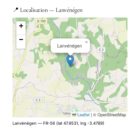
📍 Localisation — Lanvénégen
+
−
×
Lanvénégen
Leaflet
|
© OpenStreetMap
Lanvénégen — FR-56 (lat 47.9531, lng -3.4789)