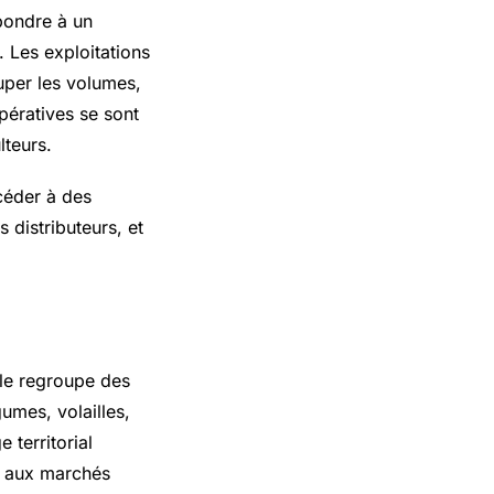
pondre à un
 Les exploitations
uper les volumes,
pératives se sont
lteurs.
céder à des
 distributeurs, et
lle regroupe des
gumes, volailles,
 territorial
rs aux marchés