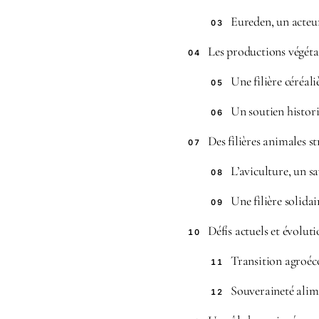
Eureden, un acteur
03
Les productions végéta
04
Une filière céréal
05
Un soutien histor
06
Des filières animales s
07
L’aviculture, un s
08
Une filière solidai
09
Défis actuels et évoluti
10
Transition agroéc
11
Souveraineté alim
12