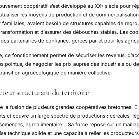
ouvement coopératif s’est développé au XXᵉ siècle pour ré
mutualiser les moyens de production et de commercialisation.
t familiales, avaient besoin de structures capables de regro
 transformation et d’assurer des débouchés stables. Les coo
s partenaires de confiance, gérées par et pour les agricu
e, ce fonctionnement permet de sécuriser les revenus, d’ac
s pointus, de négocier les prix auprès des industriels ou des
 transition agroécologique de manière collective.
teur structurant du territoire
e la fusion de plusieurs grandes coopératives bretonnes. E
ants et couvre un large spectre de productions : céréales, lé
 semences, agroalimentaire… Sa force repose sur un maillage
ise technique solide et une capacité à relier les producteu