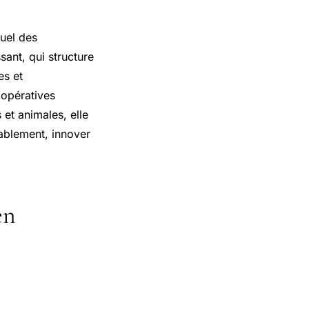
duel des
sant, qui structure
es et
opératives
 et animales, elle
rablement, innover
en