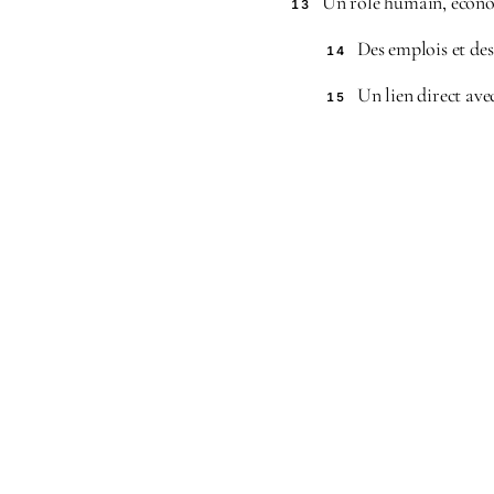
Un rôle humain, économ
13
Des emplois et des
14
Un lien direct av
15