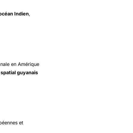
océan Indien
,
nale en Amérique
spatial guyanais
ibéennes et