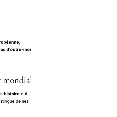
européenne,
ires d’outre-mer
t mondial
on
histoire
qui
istingue de ses