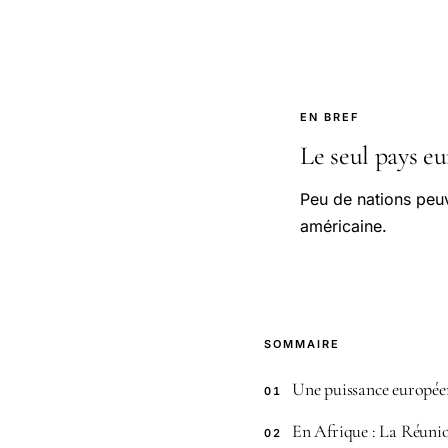
EN BREF
Le seul pays eu
Peu de nations peuve
américaine.
SOMMAIRE
Une puissance europé
01
En Afrique : La Réuni
02