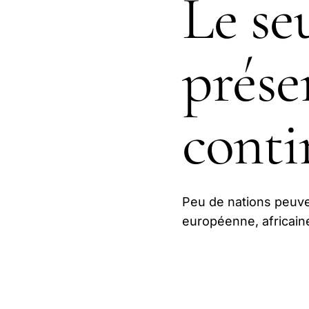
Le se
prése
conti
Peu de nations peuvent
européenne, africain