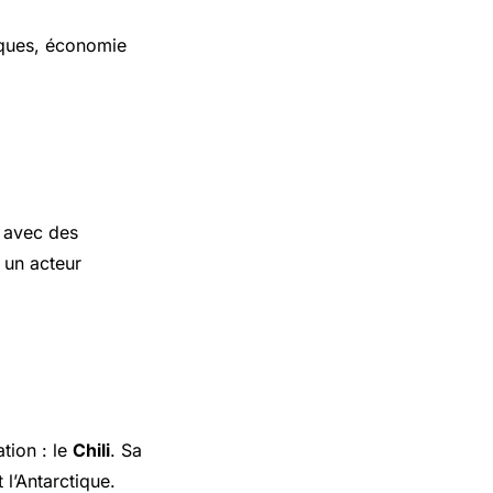
aques, économie
, avec des
t un acteur
ation : le
Chili
. Sa
 l’Antarctique.