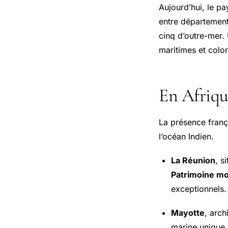
Aujourd’hui, le p
entre départements
cinq d’outre-mer. 
maritimes et colo
En Afriqu
La présence frança
l’océan Indien.
La Réunion
, s
Patrimoine mo
exceptionnels.
Mayotte
, arch
marine unique.