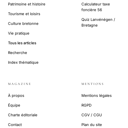
Patrimoine et histoire
Calculateur taxe
foncière 56
Tourisme et loisirs
Quiz Lanvénégen /
Culture bretonne
Bretagne
Vie pratique
Tous les articles
Recherche
Index thématique
MAGAZINE
MENTIONS
À propos
Mentions légales
Équipe
RGPD
Charte éditoriale
CGV / CGU
Contact
Plan du site