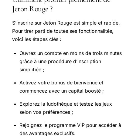
Jeton Rouge ?
S’inscrire sur Jeton Rouge est simple et rapide.
Pour tirer parti de toutes ses fonctionnalités,
voici les étapes clés :
Ouvrez un compte en moins de trois minutes
grâce à une procédure d’inscription
simplifiée ;
Activez votre bonus de bienvenue et
commencez avec un capital boosté ;
Explorez la ludothèque et testez les jeux
selon vos préférences ;
Rejoignez le programme VIP pour accéder à
des avantages exclusifs.