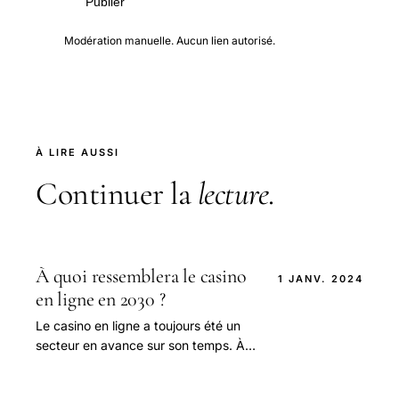
Publier
Modération manuelle. Aucun lien autorisé.
À LIRE AUSSI
Continuer la
lecture
.
À quoi ressemblera le casino
1 JANV. 2024
en ligne en 2030 ?
Le casino en ligne a toujours été un
secteur en avance sur son temps. À
chaque décennie, il s’est réinventé
grâce aux innovations