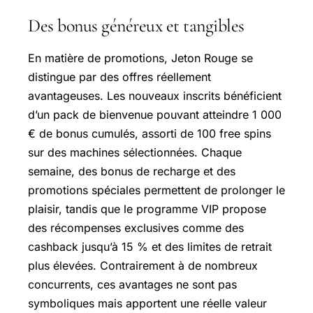
Des bonus généreux et tangibles
En matière de promotions, Jeton Rouge se
distingue par des offres réellement
avantageuses. Les nouveaux inscrits bénéficient
d’un pack de bienvenue pouvant atteindre 1 000
€ de bonus cumulés, assorti de 100 free spins
sur des machines sélectionnées. Chaque
semaine, des bonus de recharge et des
promotions spéciales permettent de prolonger le
plaisir, tandis que le programme VIP propose
des récompenses exclusives comme des
cashback jusqu’à 15 % et des limites de retrait
plus élevées. Contrairement à de nombreux
concurrents, ces avantages ne sont pas
symboliques mais apportent une réelle valeur