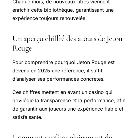
Chaque mois, de nouveaux titres viennent
enrichir cette bibliothèque, garantissant une
expérience toujours renouvelée.
Un aperçu chiffré des atouts de Jeton
Rouge
Pour comprendre pourquoi Jeton Rouge est
devenu en 2025 une référence, il suffit
d’analyser ses performances concrètes.
Ces chiffres mettent en avant un casino qui
privilégie la transparence et la performance, afin
de garantir aux joueurs une expérience fiable et
satisfaisante.
Comment profiter pleinement de