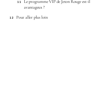
Le programme VIP de Jeton Rouge est-il
11
avantageux ?
Pour aller plus loin
12