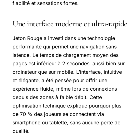
fiabilité et sensations fortes.
Une interface moderne et ultra-rapide
Jeton Rouge a investi dans une technologie
performante qui permet une navigation sans
latence. Le temps de chargement moyen des
pages est inférieur à 2 secondes, aussi bien sur
ordinateur que sur mobile. L’interface, intuitive
et élégante, a été pensée pour offrir une
expérience fluide, même lors de connexions
depuis des zones à faible débit. Cette
optimisation technique explique pourquoi plus
de 70 % des joueurs se connectent via
smartphone ou tablette, sans aucune perte de
qualité.