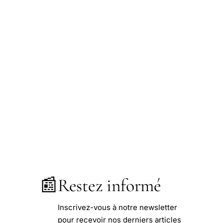
📰
Restez informé
Inscrivez-vous à notre newsletter
pour recevoir nos derniers articles