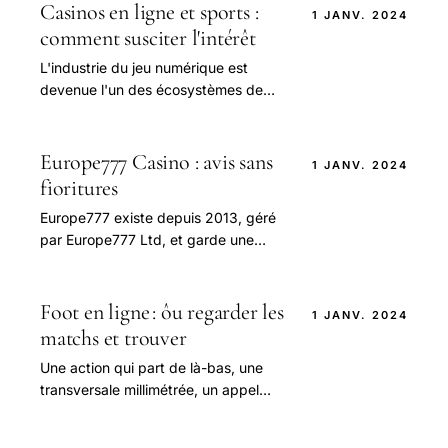
technologiques.
Casinos en ligne et sports :
1 JANV. 2024
comment susciter l'intérêt
L'industrie du jeu numérique est
devenue l'un des écosystèmes de
divertissement les plus puissants au
monde.
Europe777 Casino : avis sans
1 JANV. 2024
fioritures
Europe777 existe depuis 2013, géré
par Europe777 Ltd, et garde une
place notable parmi les casinos en
ligne en France.
Foot en ligne : ôu regarder les
1 JANV. 2024
matchs et trouver
Une action qui part de là-bas, une
transversale millimétrée, un appel
oublié dans le dos de la défense.