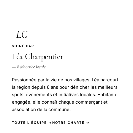
LC
SIGNÉ PAR
Léa Charpentier
— Rédactrice locale
Passionnée par la vie de nos villages, Léa parcourt
la région depuis 8 ans pour dénicher les meilleurs
spots, événements et initiatives locales. Habitante
engagée, elle connaît chaque commerçant et
association de la commune.
TOUTE L'ÉQUIPE →
NOTRE CHARTE →