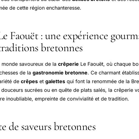
mée de cette région enchanteresse.
Le Faouët : une expérience gour
traditions bretonnes
e monde savoureux de la
crêperie
Le Faouët, où chaque b
ichesses de la
gastronomie bretonne
. Ce charmant établis
ariété de
crêpes
et
galettes
qui font la renommée de la Br
douceurs sucrées ou en quête de plats salés, la crêperie v
re inoubliable, empreinte de convivialité et de tradition.
te de saveurs bretonnes