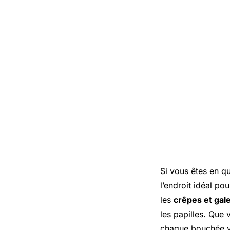
Si vous êtes en q
l’endroit idéal po
les
crêpes et gal
les papilles. Que
chaque bouchée v