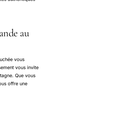
mande au
ouchée vous
sement vous invite
etagne. Que vous
ous offre une