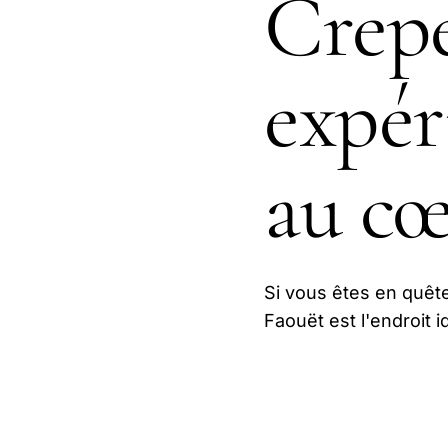
Crepe
expé
au c
Si vous êtes en quête
Faouët est l'endroit i