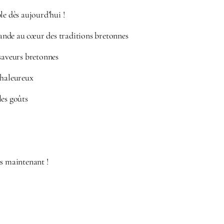
le dès aujourd’hui !
nde au cœur des traditions bretonnes
 saveurs bretonnes
chaleureux
les goûts
ès maintenant !