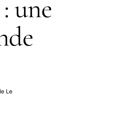
: une
nde
de Le