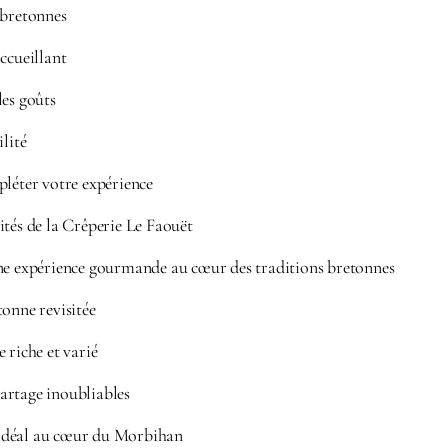
 bretonnes
ccueillant
les goûts
ilité
pléter votre expérience
ités de la Crêperie Le Faouët
ne expérience gourmande au cœur des traditions bretonnes
onne revisitée
 riche et varié
rtage inoubliables
déal au cœur du Morbihan