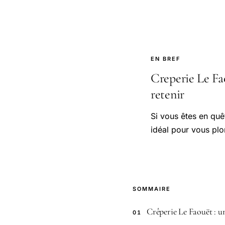
EN BREF
Creperie Le Fao
retenir
Si vous êtes en quêt
idéal pour vous plo
SOMMAIRE
Crêperie Le Faouët : u
01