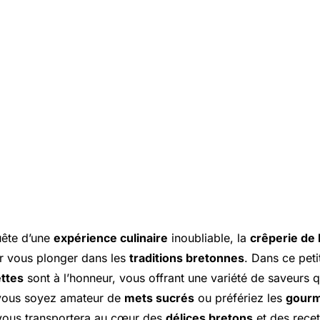
uête d’une
expérience culinaire
inoubliable, la
crêperie de
ur vous plonger dans les
traditions bretonnes
. Dans ce peti
ettes
sont à l’honneur, vous offrant une variété de saveurs q
 vous soyez amateur de
mets sucrés
ou préfériez les
gourm
ous transportera au cœur des
délices bretons
et des recet