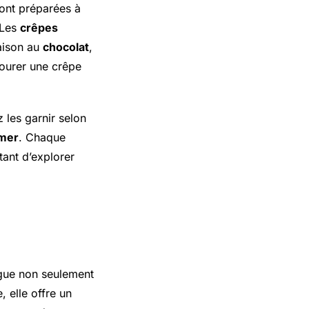
sont préparées à
. Les
crêpes
ison au
chocolat
,
ourer une crêpe
 les garnir selon
 mer
. Chaque
ant d’explorer
ingue non seulement
 elle offre un