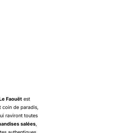
 Le Faouët
est
t coin de paradis,
ui raviront toutes
andises salées
,
tes authentiques