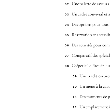
Une palette de saveurs
02
Un cadre convivial et a
03
Des options pour tous 
04
Réservation et accessib
05
Des activités pour com
06
Comparatif des spécial
07
Crêperie Le Faouët : u
08
Une tradition bret
09
Un menu à la carte
10
Des moments de pa
11
Un emplacement i
12