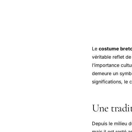
Le
costume bret
véritable reflet de 
l’importance cultu
demeure un symbol
significations, le 
Une tradit
Depuis le milieu d
mais il est resté 