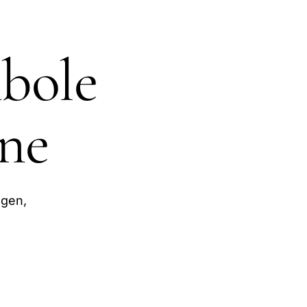
mbole
nne
egen,