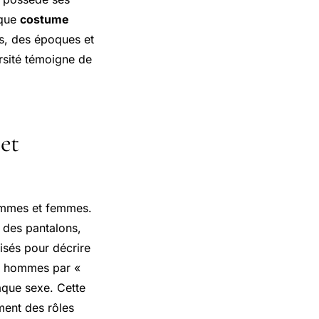
ique
costume
ns, des époques et
ersité témoigne de
et
hommes et femmes.
 des pantalons,
lisés pour décrire
s hommes par «
haque sexe. Cette
ment des rôles