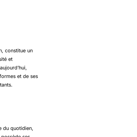
n, constitue un
sité et
aujourd’hui,
 formes et de ses
tants.
e du quotidien,
ne possède ses