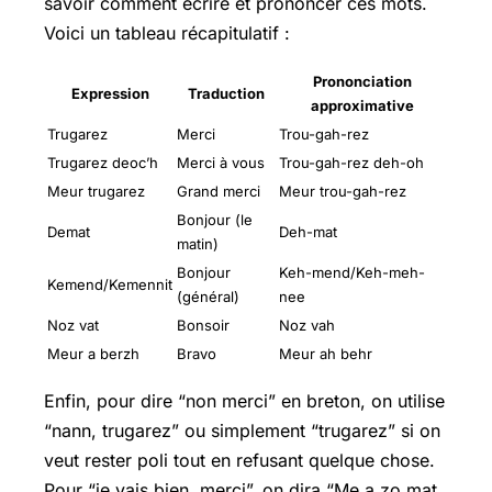
savoir comment écrire et prononcer ces mots.
Voici un tableau récapitulatif :
Prononciation
Expression
Traduction
approximative
Trugarez
Merci
Trou-gah-rez
Trugarez deoc’h
Merci à vous
Trou-gah-rez deh-oh
Meur trugarez
Grand merci
Meur trou-gah-rez
Bonjour (le
Demat
Deh-mat
matin)
Bonjour
Keh-mend/Keh-meh-
Kemend/Kemennit
(général)
nee
Noz vat
Bonsoir
Noz vah
Meur a berzh
Bravo
Meur ah behr
Enfin, pour dire “non merci” en breton, on utilise
“nann, trugarez” ou simplement “trugarez” si on
veut rester poli tout en refusant quelque chose.
Pour “je vais bien, merci”, on dira “Me a zo mat,