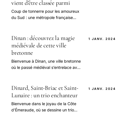
vient d’être classée parmi
Coup de tonnerre pour les amoureux
du Sud : une métropole française
s’est récemment retrouvée dans le
peloton de tête des villes
européennes.
Dinan : découvrez la magie
1 JANV. 2024
médiévale de cette ville
bretonne
Bienvenue à Dinan, une ville bretonne
où le passé médiéval s’entrelace avec
le présent dans un cadre enchanteur.
Dinard, Saint-Briac et Saint-
1 JANV. 2024
Lunaire : un trio enchanteur
Bienvenue dans le joyau de la Côte
d'Émeraude, où se dessine un trio
enchanteur constitué de Dinard,
Saint-Briac et Saint-Lunaire.